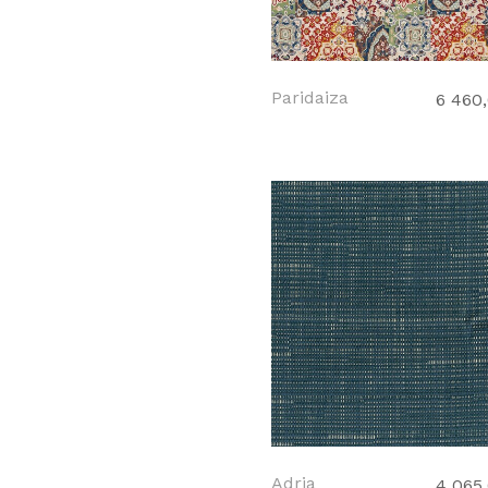
Paridaiza
6 460
Adria
4 065