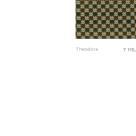
Theodora
7 115