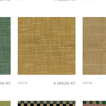
Adria
Adria
,00 Kč
4 065,00 Kč