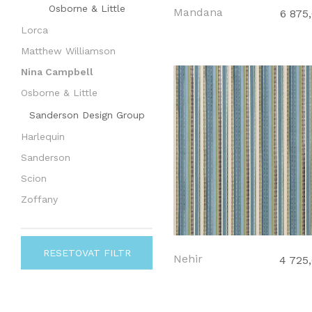
Osborne & Little
Mandana
6 875
Lorca
Matthew Williamson
Nina Campbell
Osborne & Little
Sanderson Design Group
Harlequin
Sanderson
Scion
Zoffany
RESETOVAT FILTR
Nehir
4 725