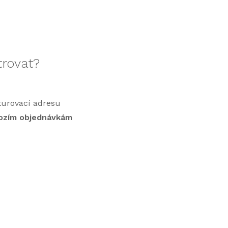
trovat?
turovací adresu
hozím objednávkám